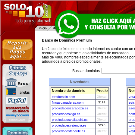
Banco de Dominios Premium
Un factor de éxito en el mundo Internet es contar con un
recordar y que potencie las actividades de mercadeo.
Más de 4000 nombres especialmente seleccionados por 
adquiridos a precios promocionales.
Buscar dominios:
Novedades
Nombre de dominio
Precio
Nom
testdomain.com
Ofertar!
vota
fincasganaderas.com
$199
est
propiedadeszaragoza.es
Ofertar!
ase
propiedadesvigo.es
Ofertar!
com
propiedadesvalladolid.es
Ofertar!
pro
propiedadesvalencia.es
$295
turi
propiedadestenerife.es
Ofertar!
keyb