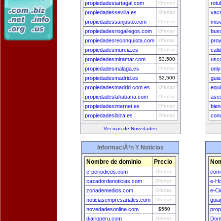
propiedadestartagal.com
Ofertar!
rotu
propiedadessevilla.es
Ofertar!
vaca
propiedadessanjusto.com
Ofertar!
mis
propiedadesriogallegos.com
Ofertar!
bus
propiedadesreconquista.com
Ofertar!
proy
propiedadesmurcia.es
Ofertar!
cali
propiedadesmiramar.com
$3,500
usc
propiedadesmalaga.es
Ofertar!
onl
propiedadesmadrid.es
$2,500
gui
propiedadesmadrid.com.es
Ofertar!
equ
propiedadeslahabana.com
Ofertar!
ase
propiedadesinternet.es
Ofertar!
bie
propiedadesibiza.es
Ofertar!
con
Ver mas de Novedades
InformaciÃ³n Y Noticias
Nombre de dominio
Precio
Nom
e-periodicos.com
Ofertar!
comu
cazadordenoticias.com
Ofertar!
e-H
zonademedios.com
Ofertar!
e-Ci
noticiasempresariales.com
Ofertar!
guia
novedadesonline.com
$550
prop
diarioperu.com
Ofertar!
Dom