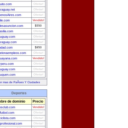
uito.com
Ofertar!
raguay.net
Ofertar!
uenosAires.com
Ofertar!
ile.com
Vendido!
lesasuncion.com
$550
asilia.com
Ofertar!
ruguay.com
Ofertar!
araguay.com
Ofertar!
udad.com
$950
celonaempleos.com
Ofertar!
guayana.com
Vendido!
rperu.com
Ofertar!
ruguay.com
Ofertar!
euquen.com
Ofertar!
er mas de PaÃ­ses Y Ciudades
Deportes
bre de dominio
Precio
osclub.com
Vendido!
futbol.com
Ofertar!
ciclista.com
Ofertar!
sprofesional.com
Ofertar!