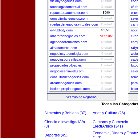
visionynegocios.com
Ofertar!
coch
tecnologiacomercial.com
Ofertar!
efut
repuestosautomotor.com
$590
e-te
consultorianegocios.com
Ofertar!
sele
ruedasdenegociosvirtuales.com
Ofertar!
camp
e-Publicity.com
$1,500
noti
masterdenegocios.com
Vendido!
even
agendadereuniones.com
Ofertar!
camp
almaceneros.com
Ofertar!
rall
negociosytecnologia.com
Ofertar!
webd
negociosbursatiles.com
Ofertar!
cade
propiedadesbilbao.es
Ofertar!
futb
negociosenlaweb.com
Ofertar!
sele
consultordenegocios.com
Ofertar!
reme
areadenegocios.com
Ofertar!
part
iniciesupropionegocio.com
Ofertar!
balo
Ver mas de Negocios
Todas las Categoria
Alimentos y Bebidas (37)
Artes y Cultura (26)
Ciencia e InvestigaciÃ³n
Compras y Comercio
(8)
ElectrÃ³nico (341)
Economia, Dinero y Finan
Deportes (45)
(113)