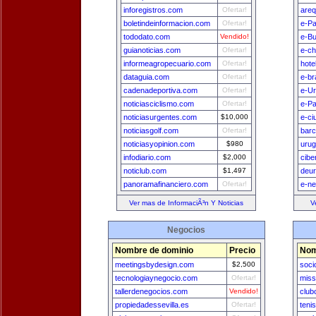
inforegistros.com
Ofertar!
areq
boletindeinformacion.com
Ofertar!
e-Pa
tododato.com
Vendido!
e-B
guianoticias.com
Ofertar!
e-ch
informeagropecuario.com
Ofertar!
hote
dataguia.com
Ofertar!
e-br
cadenadeportiva.com
Ofertar!
e-U
noticiasciclismo.com
Ofertar!
e-P
noticiasurgentes.com
$10,000
e-ci
noticiasgolf.com
Ofertar!
bar
noticiasyopinion.com
$980
uru
infodiario.com
$2,000
cibe
noticlub.com
$1,497
deu
panoramafinanciero.com
Ofertar!
e-n
Ver mas de InformaciÃ³n Y Noticias
V
Negocios
Nombre de dominio
Precio
Nom
meetingsbydesign.com
$2,500
soci
tecnologiaynegocio.com
Ofertar!
miss
tallerdenegocios.com
Vendido!
club
propiedadessevilla.es
Ofertar!
teni