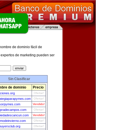
 nombre de dominio fácil de
expertos de marketing pueden ser
Sin Clasificar
bre de dominio
Precio
ciones.org
Ofertar!
rategiaparapymes.com
Ofertar!
sorpymes.com
Vendido!
pradecampos.com
Ofertar!
piedadescancun.com
Vendido!
smodeinvierno.com
Ofertar!
uyersclub.org
Ofertar!