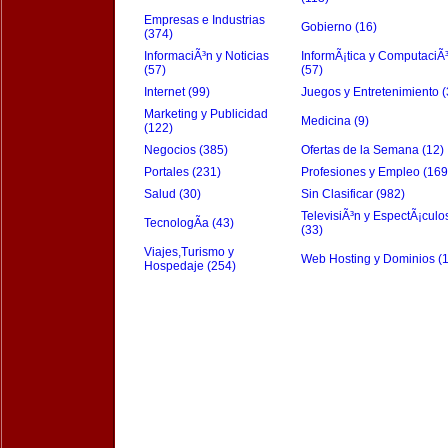
Empresas e Industrias
Gobierno (16)
(374)
InformaciÃ³n y Noticias
InformÃ¡tica y ComputaciÃ
(57)
(57)
Internet (99)
Juegos y Entretenimiento (
Marketing y Publicidad
Medicina (9)
(122)
Negocios (385)
Ofertas de la Semana (12)
Portales (231)
Profesiones y Empleo (169
Salud (30)
Sin Clasificar (982)
TelevisiÃ³n y EspectÃ¡culo
TecnologÃ­a (43)
(33)
Viajes,Turismo y
Web Hosting y Dominios (
Hospedaje (254)