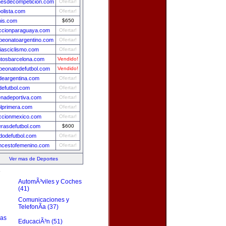
esdecompeticion.com
Ofertar!
bolista.com
Ofertar!
nis.com
$650
ccionparaguaya.com
Ofertar!
eonatoargentino.com
Ofertar!
ciasciclismo.com
Ofertar!
tosbarcelona.com
Vendido!
eonatodefutbol.com
Vendido!
ydeargentina.com
Ofertar!
efutbol.com
Ofertar!
nadeportiva.com
Ofertar!
olprimera.com
Ofertar!
ccionmexico.com
Ofertar!
rasdefutbol.com
$600
idodefutbol.com
Ofertar!
ncestofemenino.com
Ofertar!
Ver mas de Deportes
s
AutomÃ³viles y Coches
(41)
Comunicaciones y
TelefonÃ­a (37)
zas
EducaciÃ³n (51)