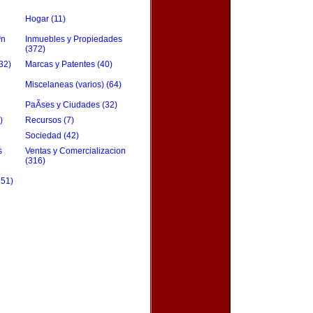
Hogar (11)
³n
Inmuebles y Propiedades
(372)
32)
Marcas y Patentes (40)
Miscelaneas (varios) (64)
PaÃ­ses y Ciudades (32)
)
Recursos (7)
Sociedad (42)
s
Ventas y Comercializacion
(316)
151)