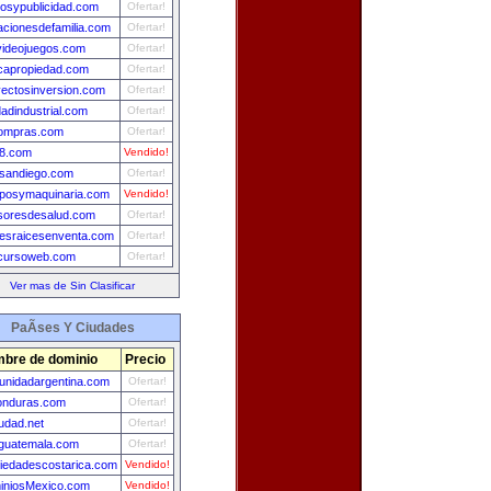
losypublicidad.com
Ofertar!
cionesdefamilia.com
Ofertar!
videojuegos.com
Ofertar!
capropiedad.com
Ofertar!
ectosinversion.com
Ofertar!
dadindustrial.com
Ofertar!
ompras.com
Ofertar!
y8.com
Vendido!
asandiego.com
Ofertar!
iposymaquinaria.com
Vendido!
soresdesalud.com
Ofertar!
nesraicesenventa.com
Ofertar!
cursoweb.com
Ofertar!
Ver mas de Sin Clasificar
PaÃ­ses Y Ciudades
bre de dominio
Precio
nidadargentina.com
Ofertar!
onduras.com
Ofertar!
udad.net
Ofertar!
guatemala.com
Ofertar!
iedadescostarica.com
Vendido!
iniosMexico.com
Vendido!