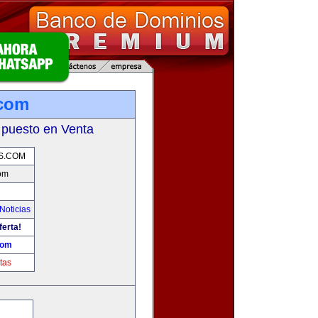
.com
 puesto en Venta
S.COM
com
Noticias
ferta!
com
tas