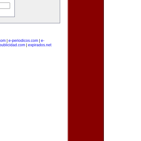
.com
|
e-periodicos.com
|
e-
publicidad.com
|
expirados.net