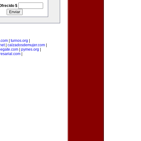
Ofrecido $
a.com
|
turnos.org
|
net
|
calzadosdemujer.com
|
degate.com
|
pymes.org
|
esarial.com
|