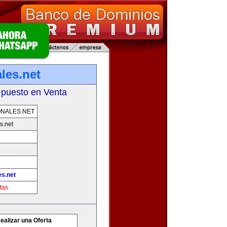
les.net
 puesto en Venta
NALES.NET
s.net
es.net
tas
ealizar una Oferta