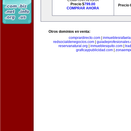
COMPRAR AHORA
Precio $
799.00
Precio 
COMPRAR AHORA
Otros dominios en venta:
comprardirecto.com
|
inmueblesrafael
redsocialdenegocios.com
|
guiadeprofesionales.
reservanatural.org
|
inmueblesquito.com
|
tra
graficaypublicidad.com
|
zonaempr