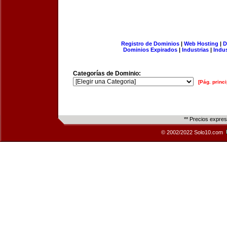
Registro de Dominios
|
Web Hosting
|
D
Dominios Expirados
|
Industrias
|
Indu
Categorías de Dominio:
[Pág. princi
** Precios expre
© 2002/2022 Solo10.com