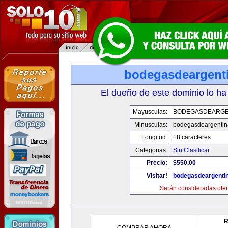
bodegasdeargent
El dueño de este dominio lo ha
Mayusculas:
BODEGASDEARGE
Minusculas:
bodegasdeargenti
Longitud:
18 caracteres
Categorias:
Sin Clasificar
Precio:
$550.00
Visitar!
bodegasdeargenti
Serán consideradas ofer
R