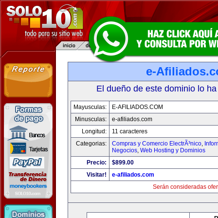
e-Afiliados.
El dueño de este dominio lo ha
Mayusculas:
E-AFILIADOS.COM
Minusculas:
e-afiliados.com
Longitud:
11 caracteres
Categorias:
Compras y Comercio ElectrÃ³nico
,
Info
Negocios
,
Web Hosting y Dominios
Precio:
$899.00
Visitar!
e-afiliados.com
Serán consideradas ofer