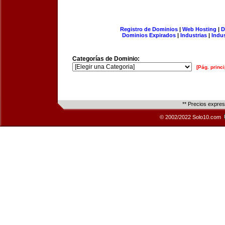
Registro de Dominios
|
Web Hosting
|
D
Dominios Expirados
|
Industrias
|
Indu
Categorías de Dominio:
[Pág. princi
** Precios expre
© 2002/2022 Solo10.com