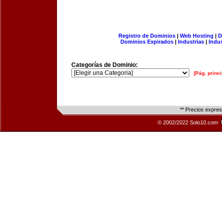
Registro de Dominios
|
Web Hosting
|
D
Dominios Expirados
|
Industrias
|
Indu
Categorías de Dominio:
[Pág. princi
** Precios expre
© 2002/2022 Solo10.com