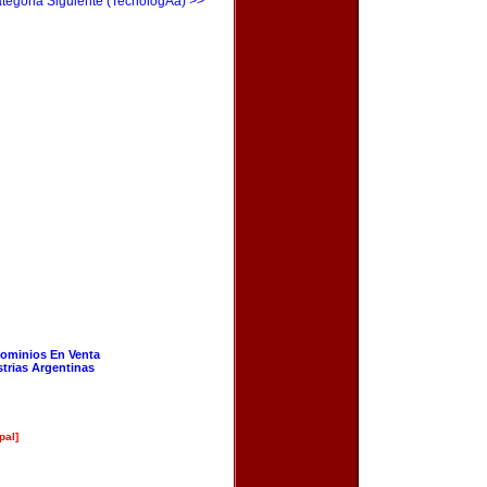
tegoria Siguiente (TecnologÃ­a) >>
ominios En Venta
strias Argentinas
pal]