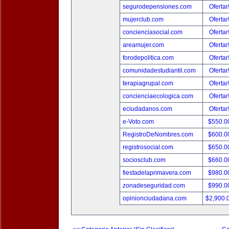
segurodepensiones.com
Ofertar
mujerclub.com
Ofertar
concienciasocial.com
Ofertar
areamujer.com
Ofertar
forodepolitica.com
Ofertar
comunidadestudiantil.com
Ofertar
terapiagrupal.com
Ofertar
concienciaecologica.com
Ofertar
eciudadanos.com
Ofertar
e-Voto.com
$550.0
RegistroDeNombres.com
$600.0
registrosocial.com
$650.0
sociosclub.com
$660.0
fiestadelaprimavera.com
$980.0
zonadeseguridad.com
$990.0
opinionciudadana.com
$2,900.