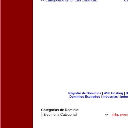
<< Categoria Anterior (Sin Clasificar)
Ca
Registro de Dominios
|
Web Hosting
|
D
Dominios Expirados
|
Industrias
|
Indu
Categorías de Dominio:
[Pág. princi