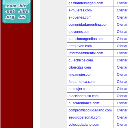
gestiondeimagen.com
Ofertar
e-mujeres.com
Ofertar
e-jovenes.com
Ofertar
comunidadargentina.com
Ofertar
ejovenes.com
Ofertar
tradicionargentina.com
Ofertar
areajoven.com
Ofertar
informeambiental.com
Ofertar
guiachicos.com
Ofertar
cibercitas.com
Ofertar
lineamujer.com
Ofertar
foroamerica.com
Ofertar
hotmujer.com
Ofertar
eleccionesusa.com
Ofertar
buscaromance.com
Ofertar
compromisociudadano.com
Ofertar
seguropersonal.com
Ofertar
votociudadano.com
Ofertar